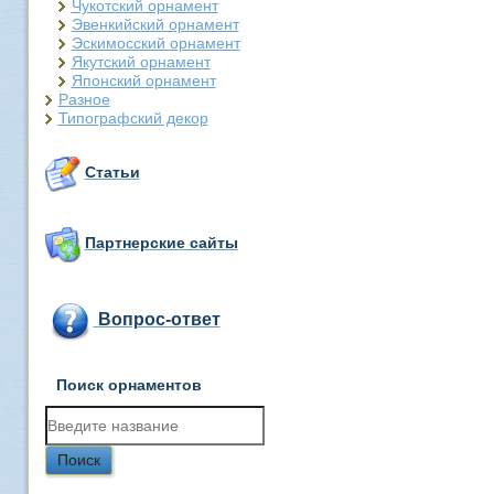
Чукотский орнамент
Эвенкийский орнамент
Эскимосский орнамент
Якутский орнамент
Японский орнамент
Разное
Типографский декор
Статьи
Партнерские сайты
Вопрос-ответ
Поиск орнаментов