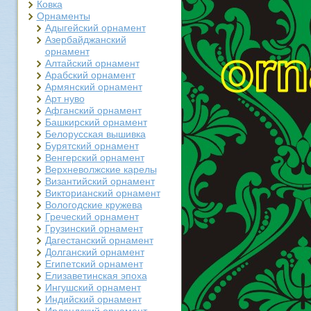
Ковка
Орнаменты
Адыгейский орнамент
Азербайджанский
орнамент
Алтайский орнамент
Арабский орнамент
Армянский орнамент
Арт нуво
Афганский орнамент
Башкирский орнамент
Белорусская вышивка
Бурятский орнамент
Венгерский орнамент
Верхневолжские карелы
Византийский орнамент
Викторианский орнамент
Вологодские кружева
Греческий орнамент
Грузинский орнамент
Дагестанский орнамент
Долганский орнамент
Египетский орнамент
Елизаветинская эпоха
Ингушский орнамент
Индийский орнамент
Ирландский орнамент