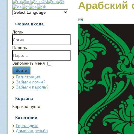
Арабский 
Форма входа
Логин
Пароль
Запомнить меня
Войти
Регистрация
Забыли логин?
Забыли пароль?
Корзина
Корзина пуста
Категории
Геральдика
Домовая резьба