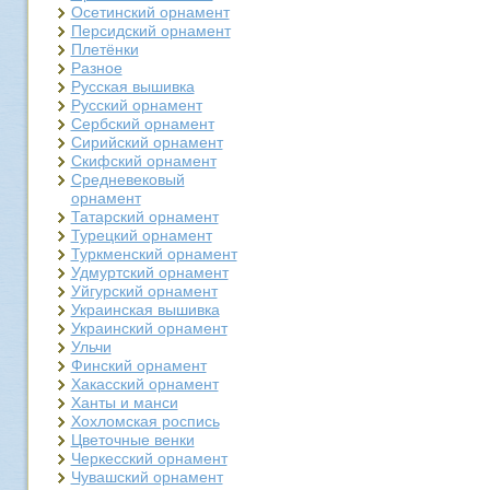
Осетинский орнамент
Персидский орнамент
Плетёнки
Разное
Русская вышивка
Русский орнамент
Сербский орнамент
Сирийский орнамент
Скифский орнамент
Средневековый
орнамент
Татарский орнамент
Турецкий орнамент
Туркменский орнамент
Удмуртский орнамент
Уйгурский орнамент
Украинская вышивка
Украинский орнамент
Ульчи
Финский орнамент
Хакасский орнамент
Ханты и манси
Хохломская роспись
Цветочные венки
Черкесский орнамент
Чувашский орнамент