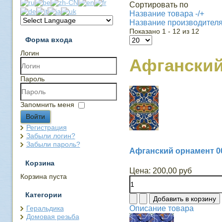
Сортировать по
Название товара -/+
Название производител
Показано 1 - 12 из 12
Форма входа
Логин
Афганский
Пароль
Запомнить меня
Войти
Регистрация
Забыли логин?
Забыли пароль?
Афганский орнамент 0
Корзина
Цена:
200,00 руб
Корзина пуста
Категории
Геральдика
Описание товара
Домовая резьба