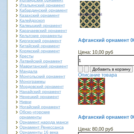
Итальянский орнамент
Кабардинский орнамент
Казахский орнамент
Калейдоскоп
Калмыцкий орнамент
Карачаевский орнамент
Кельтские орнаменты
Афганский орнамент 0
Киргизский орнамент
Китайский орнамент
Корякский орнамент
Цена:
10,00 руб
Кресты
Латвийский орнамент
Мавританский орнамент
Мандала
Описание товара
Монгольский орнамент
Монограммы
Мордовский орнамент
Нанайский орнамент
Ненецкий орнамент
Нивхи
Ногайский орнамент
Обско-угорские
орнаменты
Афганский орнамент 0
Орнамент народа манси
Орнамент Ренессанса
Цена:
80,00 руб
Орнаменты 16 века