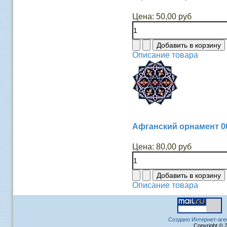
Цена:
50,00 руб
Описание товара
Афганский орнамент 0
Цена:
80,00 руб
Описание товара
Создано Интернет-аге
Copyright © 2