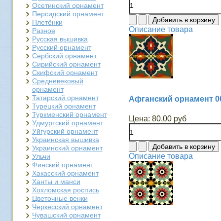
Осетинский орнамент
Персидский орнамент
Плетёнки
Описание товара
Разное
Русская вышивка
Русский орнамент
Сербский орнамент
Сирийский орнамент
Скифский орнамент
Средневековый
орнамент
Татарский орнамент
Афганский орнамент 0
Турецкий орнамент
Туркменский орнамент
Цена:
80,00 руб
Удмуртский орнамент
Уйгурский орнамент
Украинская вышивка
Украинский орнамент
Описание товара
Ульчи
Финский орнамент
Хакасский орнамент
Ханты и манси
Хохломская роспись
Цветочные венки
Черкесский орнамент
Чувашский орнамент