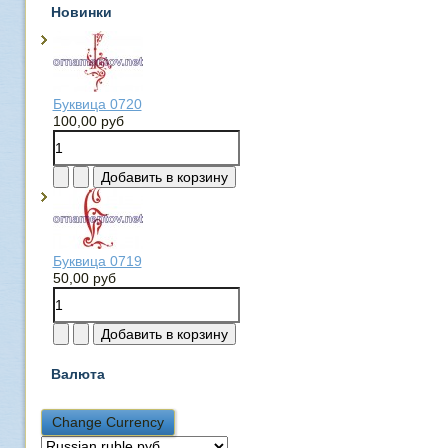
Новинки
Буквица 0720
100,00 руб
Буквица 0719
50,00 руб
Валюта