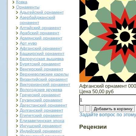
Ковка
Орнаменты
Адыгейский орнамент
Азербайджанский
орнамент
Алтайский орнамент
Арабский орнамент
Армянский орнамент
Арт нуво
Афганский орнамент
Башкирский орнамент
Белорусская вышивка
Бурятский орнамент
Венгерский орнамент
Верхневолжские карелы
Византийский орнамент
Викторианский орнамент
Афганский орнамент 00
Вологодские кружева
Цена
50,00 руб
Греческий орнамент
Грузинский орнамент
Дагестанский орнамент
Долганский орнамент
Задайте вопрос по этому
Египетский орнамент
Елизаветинская эпоха
Ингушский орнамент
Рецензии
Индийский орнамент
Ирландский орнамент