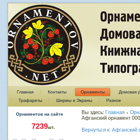
Главная
Контакты
Орнаменты
Домовая 
Трафареты
Ширмы и Экраны
Разное
Вы здесь:
Главная
Орн
Орнаментов на сайте
Афганский орнамент 00
7239
шт.
Вернуться к: Афганский