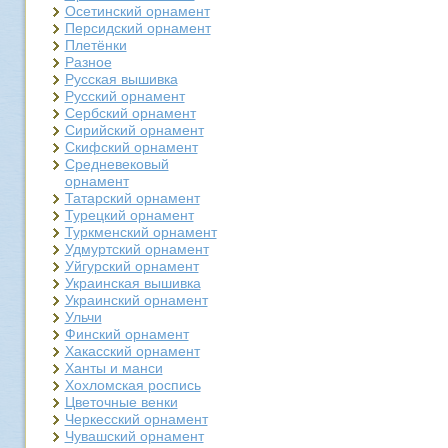
Осетинский орнамент
Персидский орнамент
Плетёнки
Разное
Русская вышивка
Русский орнамент
Сербский орнамент
Сирийский орнамент
Скифский орнамент
Средневековый
орнамент
Татарский орнамент
Турецкий орнамент
Туркменский орнамент
Удмуртский орнамент
Уйгурский орнамент
Украинская вышивка
Украинский орнамент
Ульчи
Финский орнамент
Хакасский орнамент
Ханты и манси
Хохломская роспись
Цветочные венки
Черкесский орнамент
Чувашский орнамент