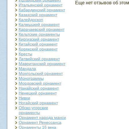
Еще нет отзывов об этом
Итальянский орнамент
Кабардинский орнамент
Казахский орнамент
Калейдоскоп
Калмыцкий орнамент
Карачаевский орнамент
Кельтские орнаменты
Киргизский орнамент
Китайский орнамент
Корякский орнамент
Кресты
Латвийский орнамент
Мавританский орнамент
Мандала
Монгольский орнамент
Монограммы
Мордовский орнамент
Нанайский орнамент
Ненецкий орнамент
Нивхи
Ногайский орнамент
Обско-угорские
орнаменты
Орнамент народа манси
Орнамент Ренессанса
Орнаменты 16 века