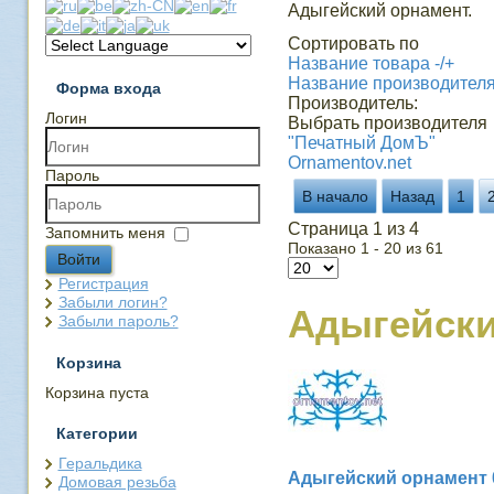
Адыгейский орнамент.
Сортировать по
Название товара -/+
Название производител
Форма входа
Производитель:
Логин
Выбрать производителя
"Печатный ДомЪ"
Ornamentov.net
Пароль
В начало
Назад
1
Страница 1 из 4
Запомнить меня
Показано 1 - 20 из 61
Войти
Регистрация
Забыли логин?
Адыгейски
Забыли пароль?
Корзина
Корзина пуста
Категории
Геральдика
Адыгейский орнамент 
Домовая резьба