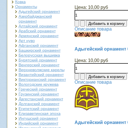
Ковка
Орнаменты
Цена:
10,00 руб
Адыгейский орнамент
Азербайджанский
орнамент
Алтайский орнамент
Описание товара
Арабский орнамент
Армянский орнамент
Арт нуво
Афганский орнамент
Адыгейский орнамент 
Башкирский орнамент
Белорусская вышивка
Бурятский орнамент
Цена:
10,00 руб
Венгерский орнамент
Верхневолжские карелы
Византийский орнамент
Викторианский орнамент
Описание товара
Вологодские кружева
Греческий орнамент
Грузинский орнамент
Дагестанский орнамент
Долганский орнамент
Египетский орнамент
Елизаветинская эпоха
Ингушский орнамент
Адыгейский орнамент 
Индийский орнамент
Ирландский орнамент