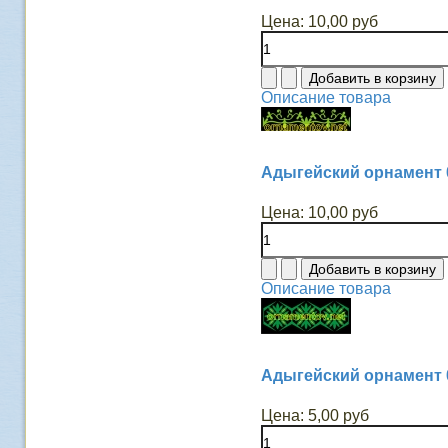
Цена:
10,00 руб
Описание товара
Адыгейский орнамент 
Цена:
10,00 руб
Описание товара
Адыгейский орнамент 
Цена:
5,00 руб