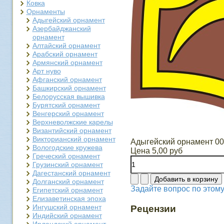
Ковка
Орнаменты
Адыгейский орнамент
Азербайджанский
орнамент
Алтайский орнамент
Арабский орнамент
Армянский орнамент
Арт нуво
Афганский орнамент
Башкирский орнамент
Белорусская вышивка
Бурятский орнамент
Венгерский орнамент
Верхневолжские карелы
Византийский орнамент
Викторианский орнамент
Адыгейский орнамент 0
Вологодские кружева
Цена
5,00 руб
Греческий орнамент
Грузинский орнамент
Дагестанский орнамент
Долганский орнамент
Задайте вопрос по этому
Египетский орнамент
Елизаветинская эпоха
Ингушский орнамент
Рецензии
Индийский орнамент
Ирландский орнамент