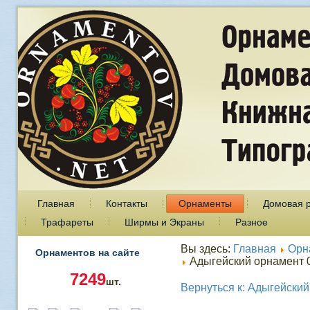
Главная
Контакты
Орнаменты
Домовая 
Трафареты
Ширмы и Экраны
Разное
Вы здесь:
Главная
Орн
Орнаментов на сайте
Адыгейский орнамент 
7249
шт.
Вернуться к: Адыгейски