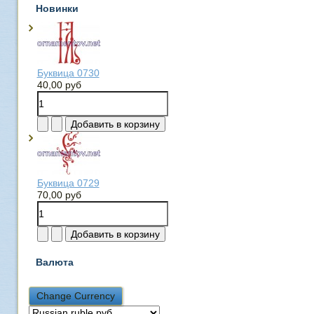
Новинки
Буквица 0730
40,00 руб
Буквица 0729
70,00 руб
Валюта