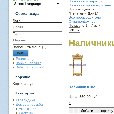
Название товара +/-
Название производителя
Производитель:
"Печатный ДомЪ"
Форма входа
Все производители
Логин
Ornamentov.net
Показано 1 - 7 из 7
Пароль
Наличник
Запомнить меня
Войти
Регистрация
Забыли логин?
Забыли пароль?
Корзина
Корзина пуста
Наличник 0182
Категории
Цена:
350,00 руб
Геральдика
Домовая резьба
Акротерии
Балконы