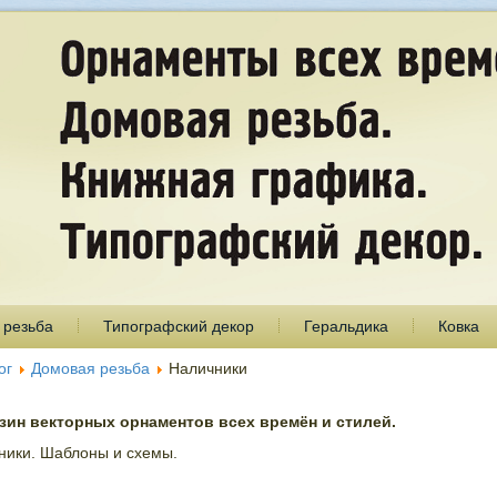
 резьба
Типографский декор
Геральдика
Ковка
ог
Домовая резьба
Наличники
ин векторных орнаментов всех времён и стилей.
ники. Шаблоны и схемы.