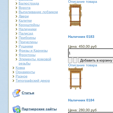
Описание товара
Балюстрада
Ворота
Выпиливание лобзиком
Двери
Калитки
Кронштейны
Наличники
Палисад
Наличник 0183
Прибоины
Причелины
Рушники
Цена:
450,00 руб
Фризы и Карнизы
Фронтоны
Элементы домовой
резьбы
Описание товара
Ковка
Орнаменты
Разное
Типографский декор
Статьи
Наличник 0184
Партнерские сайты
Цена:
280,00 руб