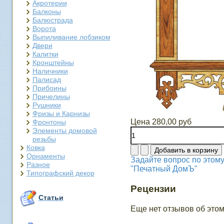
Акротерии
Балконы
Балюстрада
Ворота
Выпиливание лобзиком
Двери
Калитки
Кронштейны
Наличники
Палисад
Прибоины
Причелины
Рушники
Фризы и Карнизы
Цена
280,00 руб
Фронтоны
Элементы домовой
резьбы
Ковка
Орнаменты
Задайте вопрос по этому
Разное
"Печатный ДомЪ"
Типографский декор
Рецензии
Статьи
Еще нет отзывов об этом