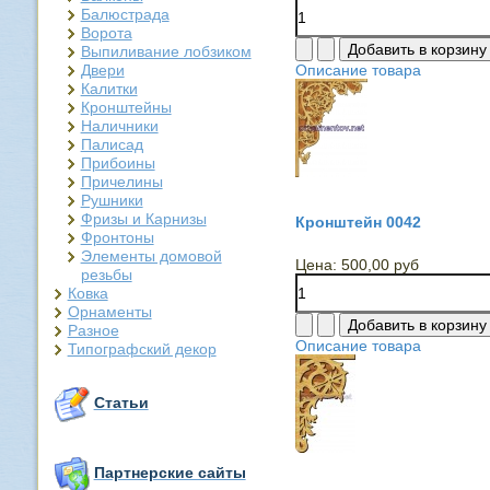
Балюстрада
Ворота
Выпиливание лобзиком
Двери
Описание товара
Калитки
Кронштейны
Наличники
Палисад
Прибоины
Причелины
Рушники
Фризы и Карнизы
Кронштейн 0042
Фронтоны
Элементы домовой
Цена:
500,00 руб
резьбы
Ковка
Орнаменты
Разное
Описание товара
Типографский декор
Статьи
Партнерские сайты