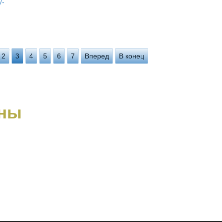
/-
2
3
4
5
6
7
Вперед
В конец
ны