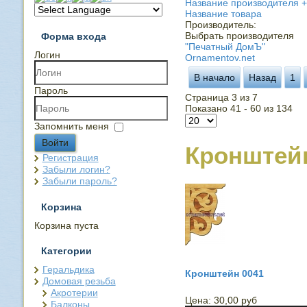
Название производителя +
Название товара
Производитель:
Выбрать производителя
Форма входа
"Печатный ДомЪ"
Логин
Ornamentov.net
В начало
Назад
1
Пароль
Страница 3 из 7
Показано 41 - 60 из 134
Запомнить меня
Войти
Кронштей
Регистрация
Забыли логин?
Забыли пароль?
Корзина
Корзина пуста
Категории
Геральдика
Кронштейн 0041
Домовая резьба
Акротерии
Цена:
30,00 руб
Балконы