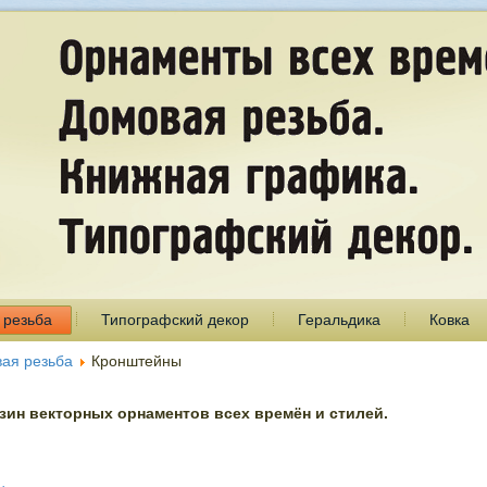
 резьба
Типографский декор
Геральдика
Ковка
ая резьба
Кронштейны
ин векторных орнаментов всех времён и стилей.