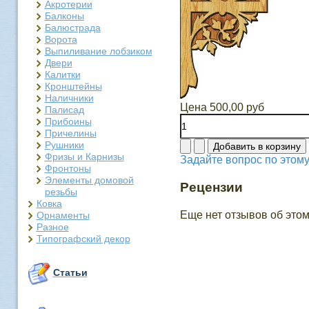
Акротерии
Балконы
Балюстрада
Ворота
Выпиливание лобзиком
Двери
Калитки
Кронштейны
Наличники
Цена
500,00 руб
Палисад
Прибоины
Причелины
Рушники
Фризы и Карнизы
Задайте вопрос по этому
Фронтоны
Элементы домовой
Рецензии
резьбы
Ковка
Еще нет отзывов об этом
Орнаменты
Разное
Типографский декор
Статьи