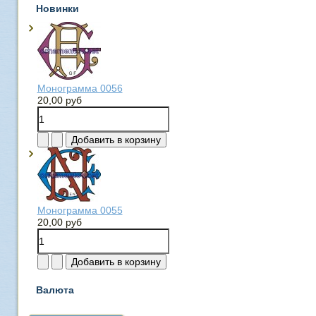
Новинки
Монограмма 0056
20,00 руб
Монограмма 0055
20,00 руб
Валюта