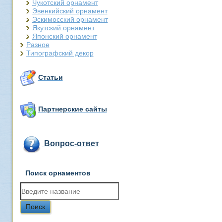
Чукотский орнамент
Эвенкийский орнамент
Эскимосский орнамент
Якутский орнамент
Японский орнамент
Разное
Типографский декор
Статьи
Партнерские сайты
Вопрос-ответ
Поиск орнаментов