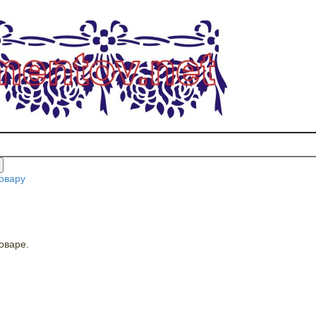
овару
оваре.