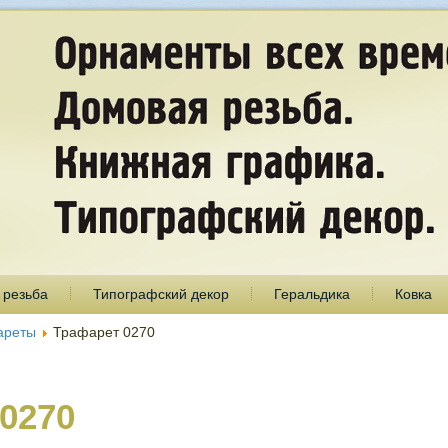
 резьба
Типографский декор
Геральдика
Ковка
ареты
Трафарет 0270
0270