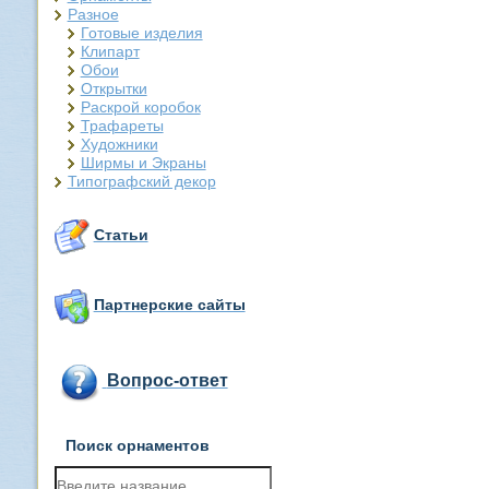
Разное
Готовые изделия
Клипарт
Обои
Открытки
Раскрой коробок
Трафареты
Художники
Ширмы и Экраны
Типографский декор
Статьи
Партнерские сайты
Вопрос-ответ
Поиск орнаментов