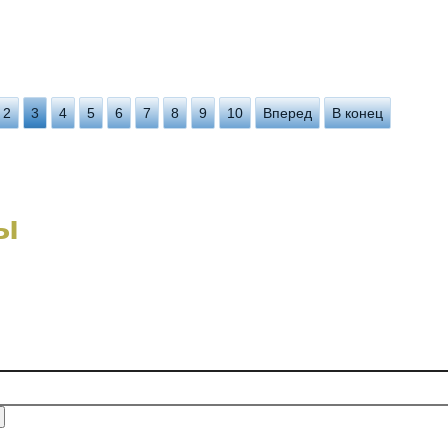
2
3
4
5
6
7
8
9
10
Вперед
В конец
ы