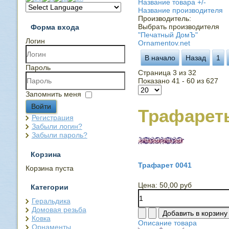
Название товара +/-
Название производителя
Производитель:
Выбрать производителя
Форма входа
"Печатный ДомЪ"
Логин
Ornamentov.net
В начало
Назад
1
Пароль
Страница 3 из 32
Показано 41 - 60 из 627
Запомнить меня
Войти
Трафарет
Регистрация
Забыли логин?
Забыли пароль?
Корзина
Трафарет 0041
Корзина пуста
Цена:
50,00 руб
Категории
Геральдика
Домовая резьба
Ковка
Описание товара
Орнаменты