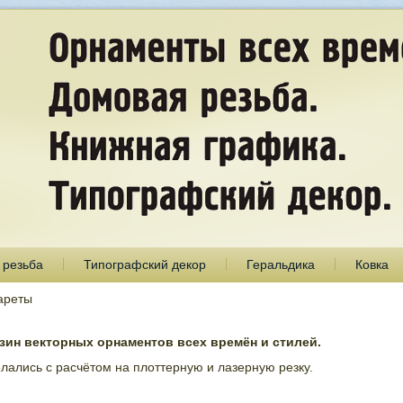
 резьба
Типографский декор
Геральдика
Ковка
ареты
ин векторных орнаментов всех времён и стилей.
лались с расчётом на плоттерную и лазерную резку.