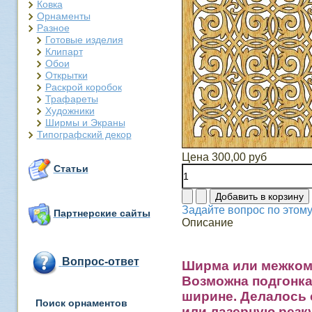
Ковка
Орнаменты
Разное
Готовые изделия
Клипарт
Обои
Открытки
Раскрой коробок
Трафареты
Художники
Ширмы и Экраны
Типографский декор
Цена
300,00 руб
Статьи
Задайте вопрос по этому
Партнерские сайты
Описание
Вопрос-ответ
Ширма или межкомн
Возможна подгонка
ширине. Делалось 
Поиск орнаментов
или лазерную резк