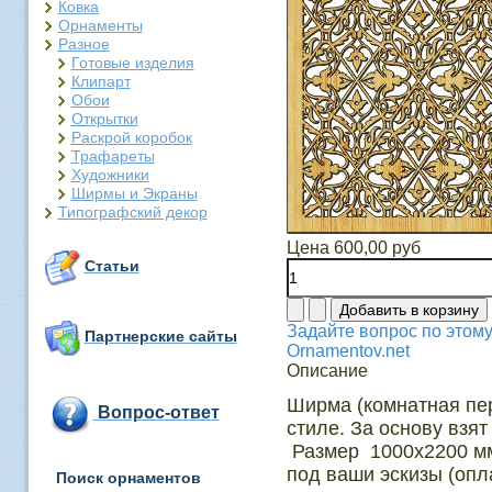
Ковка
Орнаменты
Разное
Готовые изделия
Клипарт
Обои
Открытки
Раскрой коробок
Трафареты
Художники
Ширмы и Экраны
Типографский декор
Цена
600,00 руб
Статьи
Задайте вопрос по этому
Партнерские сайты
Ornamentov.net
Описание
Ширма (комнатная пер
Вопрос-ответ
стиле. За основу взя
Размер 1000х2200 мм
под ваши эскизы (опл
Поиск орнаментов