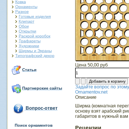
Ковка
Орнаменты
Разное
Готовые изделия
Клипарт
Обои
Открытки
Раскрой коробок
Трафареты
Художники
Ширмы и Экраны
Типографский декор
Цена
50,00 руб
Статьи
Задайте вопрос по этому
Партнерские сайты
Ornamentov.net
Описание
Ширма (комнатная перего
Вопрос-ответ
основу взят арабский р
габаритов в нужный вам
Поиск орнаментов
Рецензии