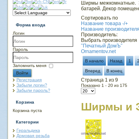
Ширмы межкомнатные. Э
батарей. Декор помещен
Сортировать по
Название товара -/+
Форма входа
Название производител
Логин
Производитель:
Выбрать производителя
"Печатный ДомЪ"
Пароль
Ornamentov.net
В начало
Назад
1
Запомнить меня
Вперед
В конец
Войти
Регистрация
Страница 1 из 9
Забыли логин?
Показано 1 - 20 из 175
Забыли пароль?
Корзина
Ширмы и 
Корзина пуста
Категории
Геральдика
Домовая резьба