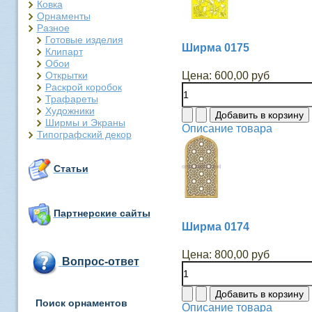
Ковка
Орнаменты
Разное
Готовые изделия
Ширма 0175
Клипарт
Обои
Открытки
Цена:
600,00 руб
Раскрой коробок
Трафареты
Художники
Ширмы и Экраны
Описание товара
Типографский декор
Статьи
Партнерские сайты
Ширма 0174
Цена:
800,00 руб
Вопрос-ответ
Поиск орнаментов
Описание товара