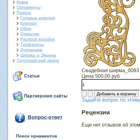
Ковка
Орнаменты
Разное
Готовые изделия
Клипарт
Обои
Открытки
Раскрой коробок
Трафареты
Художники
Ширмы и Экраны
Типографский декор
Свадебная ширма_0083
Статьи
Цена
500,00 руб
Партнерские сайты
Задайте вопрос по этому
Рецензии
Вопрос-ответ
Еще нет отзывов об этом
Поиск орнаментов