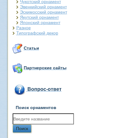
Чукотский орнамент
Эвенкийский орнамент
Эскимосский орнамент
Якутский орнамент
Японский орнамент
Разное
Типографский декор
Статьи
Партнерские сайты
Вопрос-ответ
Поиск орнаментов