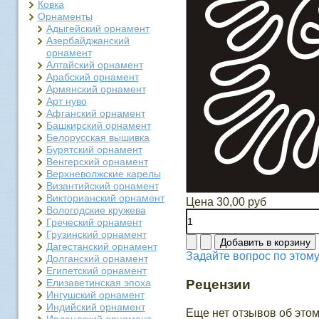
Ковка
Орнаменты
Адыгейский орнамент
Азербайджанский
орнамент
Алтайский орнамент
Арабский орнамент
Армянский орнамент
Арт нуво
Афганский орнамент
Башкирский орнамент
Белорусская вышивка
Бурятский орнамент
Венгерский орнамент
Верхневолжские карелы
Византийский орнамент
Викторианский орнамент
Цена
30,00 руб
Вологодские кружева
Греческий орнамент
Грузинский орнамент
Дагестанский орнамент
Задайте вопрос по этому
Долганский орнамент
Египетский орнамент
Елизаветинская эпоха
Рецензии
Ингушский орнамент
Индийский орнамент
Еще нет отзывов об этом
Ирландский орнамент