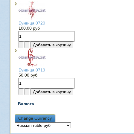
Буквица 0720
100,00 руб
Буквица 0719
50,00 руб
Валюта