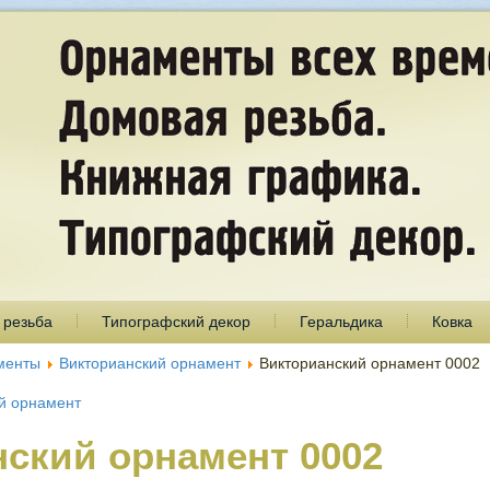
 резьба
Типографский декор
Геральдика
Ковка
менты
Викторианский орнамент
Викторианский орнамент 0002
ий орнамент
ский орнамент 0002