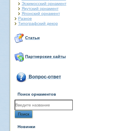
Эскимосский орнамент
Якутский орнамент
Японский орнамент
Разное
Типографский декор
Статьи
Партнерские сайты
Вопрос-ответ
Поиск орнаментов
Новинки