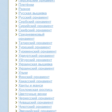
Персидский орнамент
Плетёнки
Разное
Русская вышивка
Русский орнамент
Сербский орнамент
Сирийский орнамент
Скифский орнамент
Средневековый
орнамент
Татарский орнамент
Турецкий орнамент
Туркменский орнамент
Удмуртский орнамент
Уйгурский орнамент
Украинская вышивка
Украинский орнамент
Ульчи
Финский орнамент
Хакасский орнамент
Ханты и манси
Хохломская роспись
Цветочные венки
Черкесский орнамент
Чувашский орнамент
Чукотский орнамент
Эвенкийский орнамент