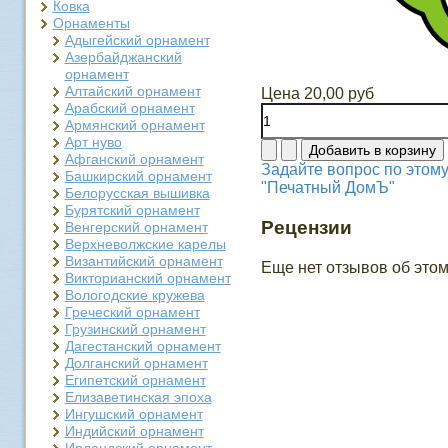
Ковка
Орнаменты
Адыгейский орнамент
Азербайджанский
орнамент
Алтайский орнамент
Цена
20,00 руб
Арабский орнамент
Армянский орнамент
Арт нуво
Афганский орнамент
Задайте вопрос по этому
Башкирский орнамент
"Печатный ДомЪ"
Белорусская вышивка
Бурятский орнамент
Рецензии
Венгерский орнамент
Верхневолжские карелы
Византийский орнамент
Еще нет отзывов об этом
Викторианский орнамент
Вологодские кружева
Греческий орнамент
Грузинский орнамент
Дагестанский орнамент
Долганский орнамент
Египетский орнамент
Елизаветинская эпоха
Ингушский орнамент
Индийский орнамент
Ирландский орнамент