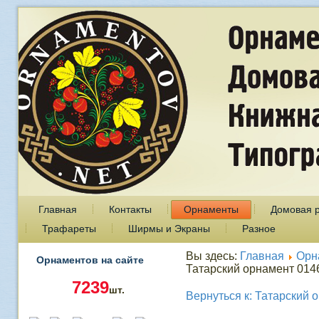
Главная
Контакты
Орнаменты
Домовая 
Трафареты
Ширмы и Экраны
Разное
Вы здесь:
Главная
Орн
Орнаментов на сайте
Татарский орнамент 014
7239
шт.
Вернуться к: Татарский 