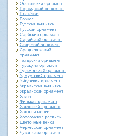
Осетинский орнамент
Персидский орнамент
Плетёнки
Разное
Русская вышивка
Русский орнамент
Сербский орнамент
Сирийский орнамент
Скифский орнамент
Средневековый
орнамент
Татарский орнамент
Турецкий орнамент
Туркменский орнамент
Удмуртский орнамент
Уйгурский орнамент
Украинская вышивка
Украинский орнамент
Ульчи
Финский орнамент
Хакасский орнамент
Ханты и манси
Хохломская роспись
Цветочные венки
Черкесский орнамент
Чувашский орнамент