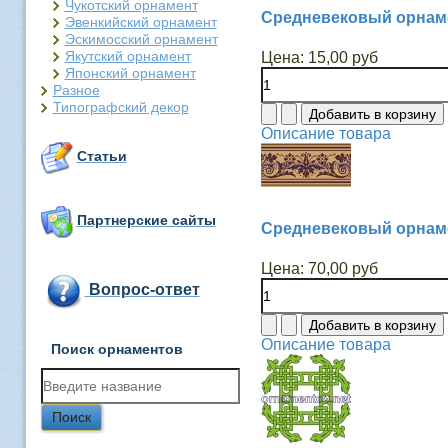
Чукотский орнамент
Средневековый орнаме
Эвенкийский орнамент
Эскимосский орнамент
Якутский орнамент
Цена:
15,00 руб
Японский орнамент
Разное
Типографский декор
Описание товара
Статьи
Партнерские сайты
Средневековый орнаме
Цена:
70,00 руб
Вопрос-ответ
Описание товара
Поиск орнаментов