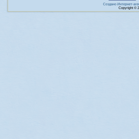
Создано Интернет-аге
Copyright © 2