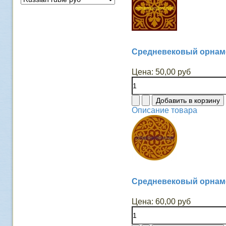
Средневековый орнаме
Цена:
50,00 руб
Описание товара
Средневековый орнаме
Цена:
60,00 руб