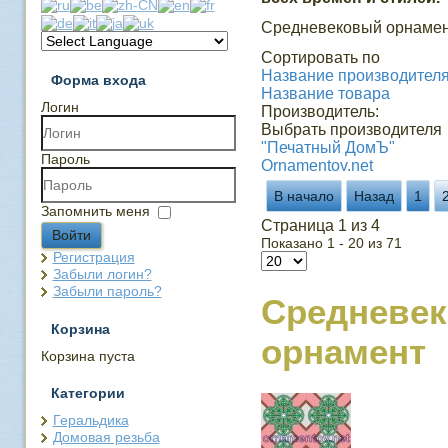
Средневековый орнамен
Сортировать по
Название производителя 
Форма входа
Название товара
Логин
Производитель:
Выбрать производителя
"Печатный ДомЪ"
Пароль
Ornamentov.net
В начало
Назад
1
Запомнить меня
Страница 1 из 4
Войти
Показано 1 - 20 из 71
Регистрация
Забыли логин?
Забыли пароль?
Средневе
Корзина
орнамент
Корзина пуста
Категории
Геральдика
Домовая резьба