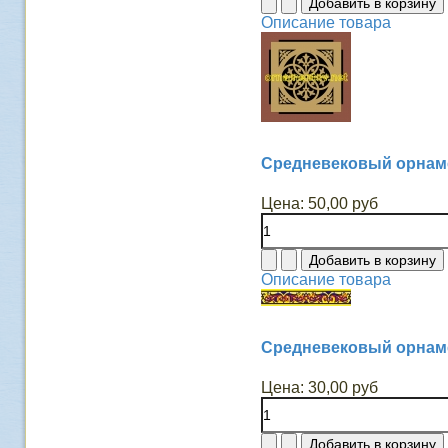
Описание товара
Средневековый орнаме
Цена:
50,00 руб
Описание товара
Средневековый орнаме
Цена:
30,00 руб