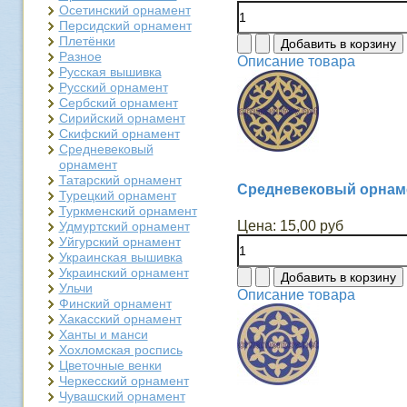
Осетинский орнамент
Персидский орнамент
Плетёнки
Разное
Описание товара
Русская вышивка
Русский орнамент
Сербский орнамент
Сирийский орнамент
Скифский орнамент
Средневековый
орнамент
Татарский орнамент
Средневековый орнаме
Турецкий орнамент
Туркменский орнамент
Цена:
15,00 руб
Удмуртский орнамент
Уйгурский орнамент
Украинская вышивка
Украинский орнамент
Ульчи
Описание товара
Финский орнамент
Хакасский орнамент
Ханты и манси
Хохломская роспись
Цветочные венки
Черкесский орнамент
Чувашский орнамент