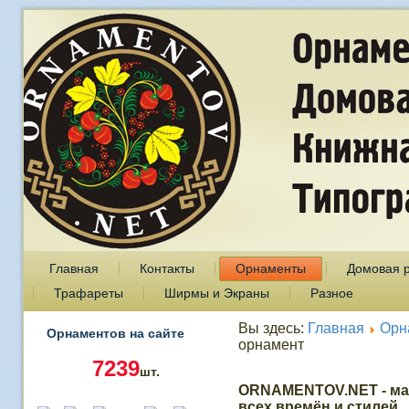
Главная
Контакты
Орнаменты
Домовая 
Трафареты
Ширмы и Экраны
Разное
Вы здесь:
Главная
Орн
Орнаментов на сайте
орнамент
7239
шт.
ORNAMENTOV.NET - ма
всех времён и стилей.