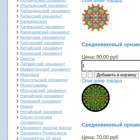
Описание товара
Итальянский орнамент
Кабардинский орнамент
Казахский орнамент
Калейдоскоп
Калмыцкий орнамент
Карачаевский орнамент
Кельтские орнаменты
Киргизский орнамент
Средневековый орнаме
Китайский орнамент
Корякский орнамент
Цена:
90,00 руб
Кресты
Латвийский орнамент
Мавританский орнамент
Мандала
Монгольский орнамент
Описание товара
Монограммы
Мордовский орнамент
Нанайский орнамент
Ненецкий орнамент
Нивхи
Ногайский орнамент
Обско-угорские
орнаменты
Средневековый орнаме
Орнамент народа манси
Орнамент Ренессанса
Цена:
70,00 руб
Орнаменты 16 века