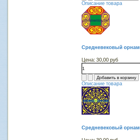
Описание товара
Средневековый орнаме
Цена:
30,00 руб
Описание товара
Средневековый орнаме