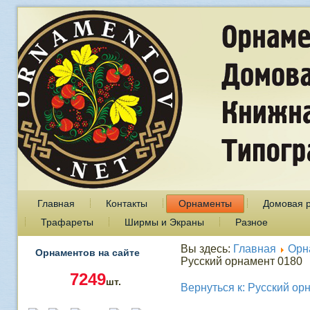
Главная
Контакты
Орнаменты
Домовая 
Трафареты
Ширмы и Экраны
Разное
Вы здесь:
Главная
Орн
Орнаментов на сайте
Русский орнамент 0180
7249
шт.
Вернуться к: Русский ор