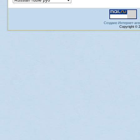
Создано Интернет-аге
Copyright © 2