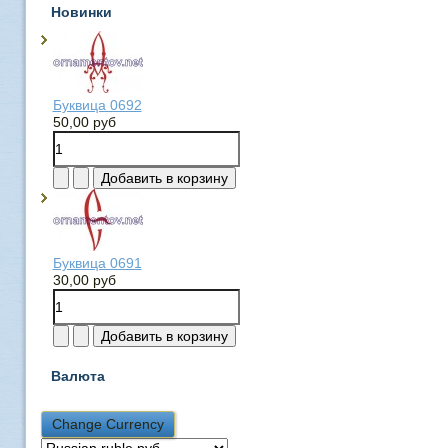
Новинки
Буквица 0692
50,00 руб
Буквица 0691
30,00 руб
Валюта