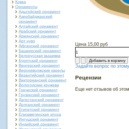
Ковка
Орнаменты
Адыгейский орнамент
Азербайджанский
орнамент
Алтайский орнамент
Арабский орнамент
Армянский орнамент
Арт нуво
Цена
15,00 руб
Афганский орнамент
Башкирский орнамент
Белорусская вышивка
Бурятский орнамент
Венгерский орнамент
Задайте вопрос по этому
Верхневолжские карелы
Византийский орнамент
Рецензии
Викторианский орнамент
Вологодские кружева
Еще нет отзывов об этом
Греческий орнамент
Грузинский орнамент
Дагестанский орнамент
Долганский орнамент
Египетский орнамент
Елизаветинская эпоха
Ингушский орнамент
Индийский орнамент
Ирландский орнамент