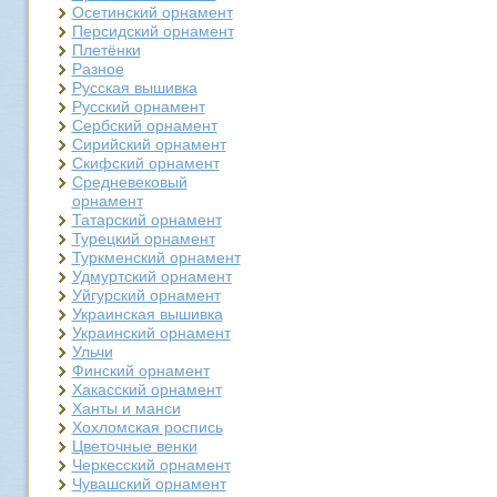
Осетинский орнамент
Персидский орнамент
Плетёнки
Разное
Русская вышивка
Русский орнамент
Сербский орнамент
Сирийский орнамент
Скифский орнамент
Средневековый
орнамент
Татарский орнамент
Турецкий орнамент
Туркменский орнамент
Удмуртский орнамент
Уйгурский орнамент
Украинская вышивка
Украинский орнамент
Ульчи
Финский орнамент
Хакасский орнамент
Ханты и манси
Хохломская роспись
Цветочные венки
Черкесский орнамент
Чувашский орнамент