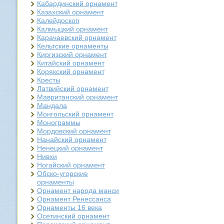
Кабардинский орнамент
Казахский орнамент
Калейдоскоп
Калмыцкий орнамент
Карачаевский орнамент
Кельтские орнаменты
Киргизский орнамент
Китайский орнамент
Корякский орнамент
Кресты
Латвийский орнамент
Мавританский орнамент
Мандала
Монгольский орнамент
Монограммы
Мордовский орнамент
Нанайский орнамент
Ненецкий орнамент
Нивхи
Ногайский орнамент
Обско-угорские
орнаменты
Орнамент народа манси
Орнамент Ренессанса
Орнаменты 16 века
Осетинский орнамент