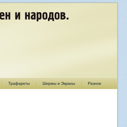
Трафареты
Ширмы и Экраны
Разное