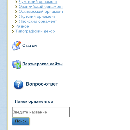
Чукотский орнамент
Эвенкийский орнамент
Эскимосский орнамент
Якутский орнамент
Японский орнамент
Разное
Типографский декор
Статьи
Партнерские сайты
Вопрос-ответ
Поиск орнаментов