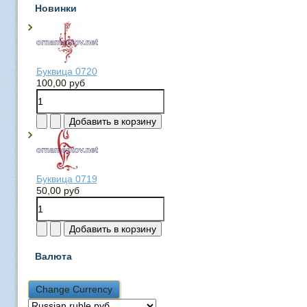
Новинки
Буквица 0720
100,00 руб
Буквица 0719
50,00 руб
Валюта