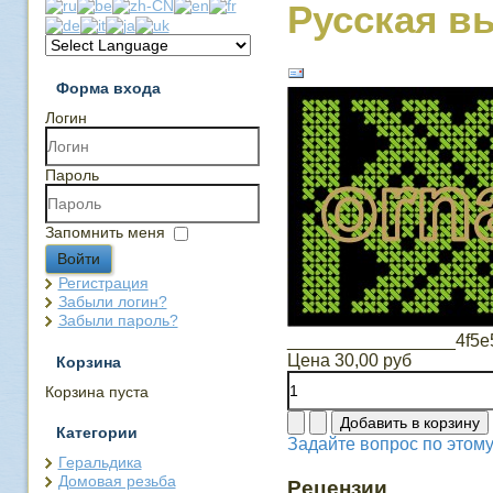
Русская в
Форма входа
Логин
Пароль
Запомнить меня
Войти
Регистрация
Забыли логин?
Забыли пароль?
_________________4f5e
Цена
30,00 руб
Корзина
Корзина пуста
Категории
Задайте вопрос по этому
Геральдика
Домовая резьба
Рецензии