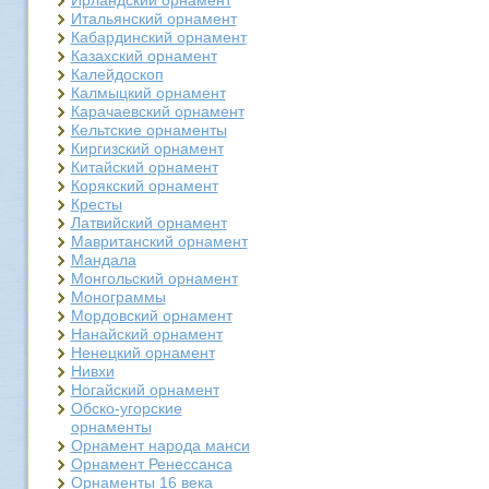
Итальянский орнамент
Кабардинский орнамент
Казахский орнамент
Калейдоскоп
Калмыцкий орнамент
Карачаевский орнамент
Кельтские орнаменты
Киргизский орнамент
Китайский орнамент
Корякский орнамент
Кресты
Латвийский орнамент
Мавританский орнамент
Мандала
Монгольский орнамент
Монограммы
Мордовский орнамент
Нанайский орнамент
Ненецкий орнамент
Нивхи
Ногайский орнамент
Обско-угорские
орнаменты
Орнамент народа манси
Орнамент Ренессанса
Орнаменты 16 века