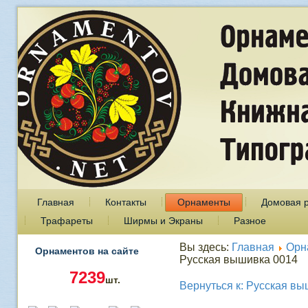
Главная
Контакты
Орнаменты
Домовая 
Трафареты
Ширмы и Экраны
Разное
Вы здесь:
Главная
Орн
Орнаментов на сайте
Русская вышивка 0014
7239
шт.
Вернуться к: Русская в