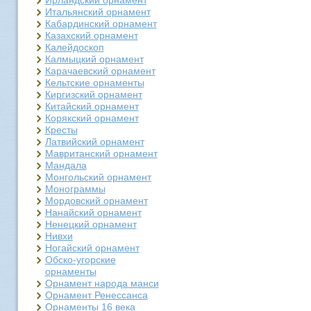
Итальянский орнамент
Кабардинский орнамент
Казахский орнамент
Калейдоскоп
Калмыцкий орнамент
Карачаевский орнамент
Кельтские орнаменты
Киргизский орнамент
Китайский орнамент
Корякский орнамент
Кресты
Латвийский орнамент
Мавританский орнамент
Мандала
Монгольский орнамент
Монограммы
Мордовский орнамент
Нанайский орнамент
Ненецкий орнамент
Нивхи
Ногайский орнамент
Обско-угорские
орнаменты
Орнамент народа манси
Орнамент Ренессанса
Орнаменты 16 века