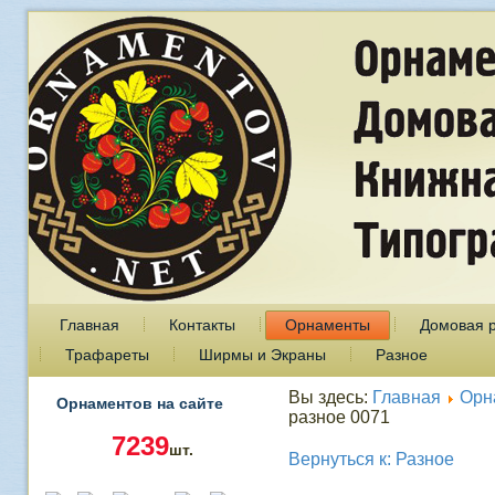
Главная
Контакты
Орнаменты
Домовая 
Трафареты
Ширмы и Экраны
Разное
Вы здесь:
Главная
Орн
Орнаментов на сайте
разное 0071
7239
шт.
Вернуться к: Разное