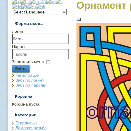
Орнамент 
Форма входа
Логин
Пароль
Запомнить меня
Войти
Регистрация
Забыли логин?
Забыли пароль?
Корзина
Корзина пуста
Категории
Геральдика
Домовая резьба