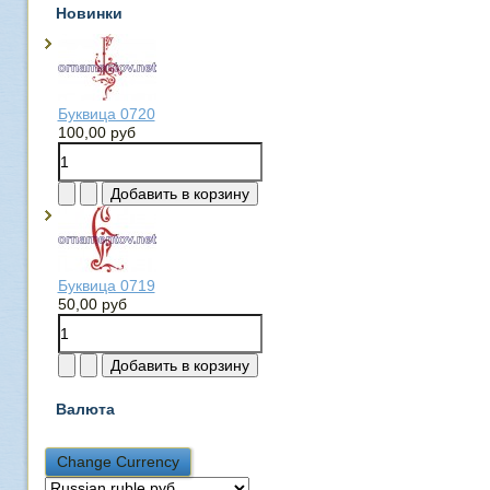
Новинки
Буквица 0720
100,00 руб
Буквица 0719
50,00 руб
Валюта