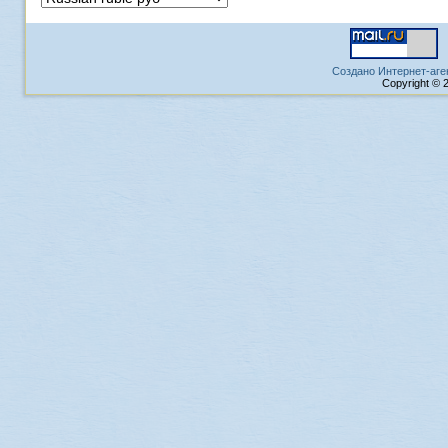
Создано Интернет-аге
Copyright © 2