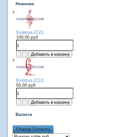
Новинки
Буквица 0720
100,00 руб
Буквица 0719
50,00 руб
Валюта