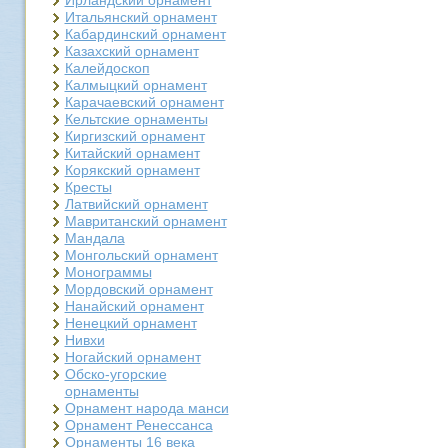
Итальянский орнамент
Кабардинский орнамент
Казахский орнамент
Калейдоскоп
Калмыцкий орнамент
Карачаевский орнамент
Кельтские орнаменты
Киргизский орнамент
Китайский орнамент
Корякский орнамент
Кресты
Латвийский орнамент
Мавританский орнамент
Мандала
Монгольский орнамент
Монограммы
Мордовский орнамент
Нанайский орнамент
Ненецкий орнамент
Нивхи
Ногайский орнамент
Обско-угорские
орнаменты
Орнамент народа манси
Орнамент Ренессанса
Орнаменты 16 века