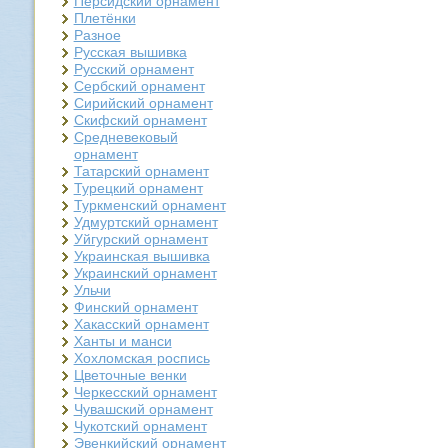
Персидский орнамент
Плетёнки
Разное
Русская вышивка
Русский орнамент
Сербский орнамент
Сирийский орнамент
Скифский орнамент
Средневековый
орнамент
Татарский орнамент
Турецкий орнамент
Туркменский орнамент
Удмуртский орнамент
Уйгурский орнамент
Украинская вышивка
Украинский орнамент
Ульчи
Финский орнамент
Хакасский орнамент
Ханты и манси
Хохломская роспись
Цветочные венки
Черкесский орнамент
Чувашский орнамент
Чукотский орнамент
Эвенкийский орнамент