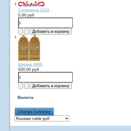
Сепаратор 0115
5,00 руб
Ширма 0005
500,00 руб
Валюта