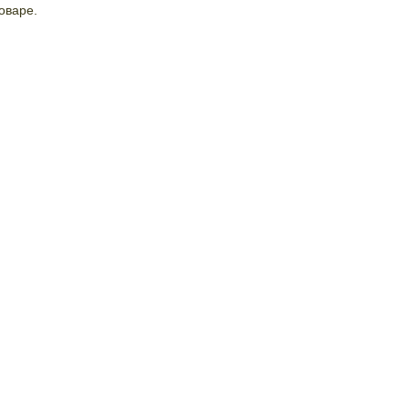
оваре.