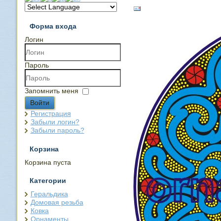
Форма входа
Логин
Пароль
Запомнить меня
Войти
Регистрация
Забыли логин?
Забыли пароль?
Корзина
Корзина пуста
Категории
Геральдика
Домовая резьба
Ковка
Орнаменты