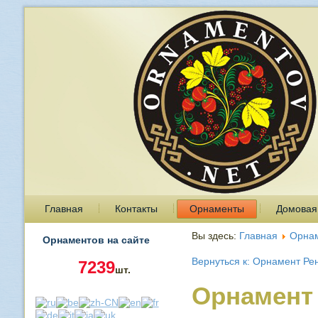
Главная
Контакты
Орнаменты
Домовая
Вы здесь:
Главная
Орна
Орнаментов на сайте
Вернуться к: Орнамент Ре
7239
шт.
Орнамент 