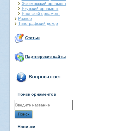
Эскимосский орнамент
Якутский орнамент
Японский орнамент
Разное
Типографский декор
Статьи
Партнерские сайты
Вопрос-ответ
Поиск орнаментов
Новинки