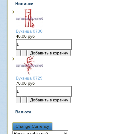
Новинки
Буквица 0730
40,00 руб
Буквица 0729
70,00 руб
Валюта