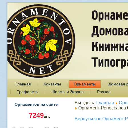
Главная
Контакты
Орнаменты
Домовая 
Трафареты
Ширмы и Экраны
Разное
Вы здесь:
Главная
Орн
Орнаментов на сайте
Орнамент Ренессанса 
7249
шт.
Вернуться к: Орнамент 