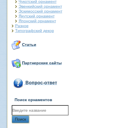
Чукотский орнамент
Эвенкийский орнамент
Эскимосский орнамент
Якутский орнамент
Японский орнамент
Разное
Типографский декор
Статьи
Партнерские сайты
Вопрос-ответ
Поиск орнаментов