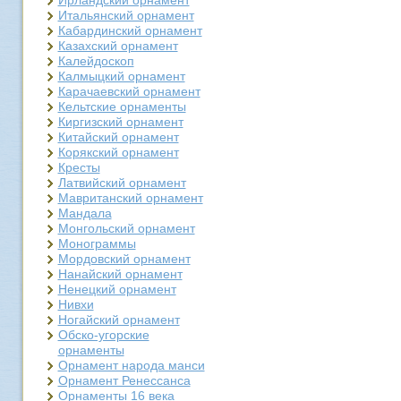
Итальянский орнамент
Кабардинский орнамент
Казахский орнамент
Калейдоскоп
Калмыцкий орнамент
Карачаевский орнамент
Кельтские орнаменты
Киргизский орнамент
Китайский орнамент
Корякский орнамент
Кресты
Латвийский орнамент
Мавританский орнамент
Мандала
Монгольский орнамент
Монограммы
Мордовский орнамент
Нанайский орнамент
Ненецкий орнамент
Нивхи
Ногайский орнамент
Обско-угорские
орнаменты
Орнамент народа манси
Орнамент Ренессанса
Орнаменты 16 века