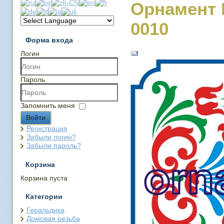
Орнамент 
0010
Форма входа
Логин
Пароль
Запомнить меня
Войти
Регистрация
Забыли логин?
Забыли пароль?
Корзина
Корзина пуста
Категории
Геральдика
Домовая резьба