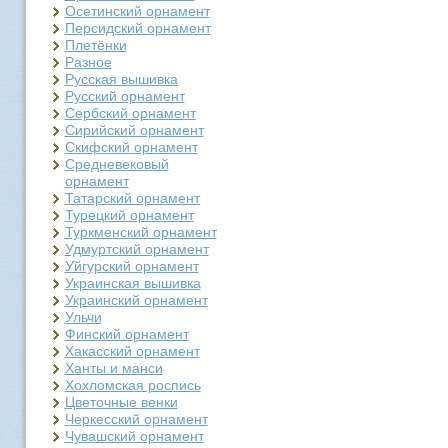
Осетинский орнамент
Персидский орнамент
Плетёнки
Разное
Русская вышивка
Русский орнамент
Сербский орнамент
Сирийский орнамент
Скифский орнамент
Средневековый
орнамент
Татарский орнамент
Турецкий орнамент
Туркменский орнамент
Удмуртский орнамент
Уйгурский орнамент
Украинская вышивка
Украинский орнамент
Ульчи
Финский орнамент
Хакасский орнамент
Ханты и манси
Хохломская роспись
Цветочные венки
Черкесский орнамент
Чувашский орнамент