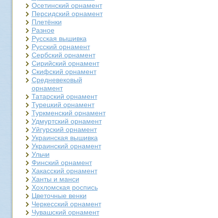
Осетинский орнамент
Персидский орнамент
Плетёнки
Разное
Русская вышивка
Русский орнамент
Сербский орнамент
Сирийский орнамент
Скифский орнамент
Средневековый
орнамент
Татарский орнамент
Турецкий орнамент
Туркменский орнамент
Удмуртский орнамент
Уйгурский орнамент
Украинская вышивка
Украинский орнамент
Ульчи
Финский орнамент
Хакасский орнамент
Ханты и манси
Хохломская роспись
Цветочные венки
Черкесский орнамент
Чувашский орнамент