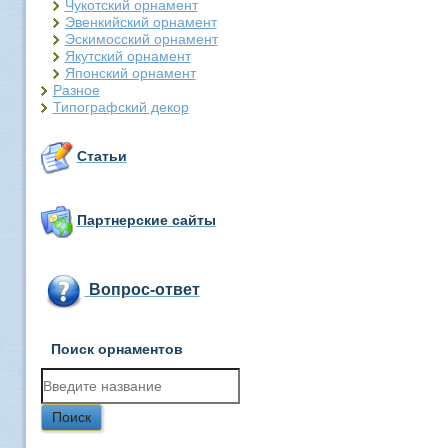
Чукотский орнамент
Эвенкийский орнамент
Эскимосский орнамент
Якутский орнамент
Японский орнамент
Разное
Типографский декор
Статьи
Партнерские сайты
Вопрос-ответ
Поиск орнаментов