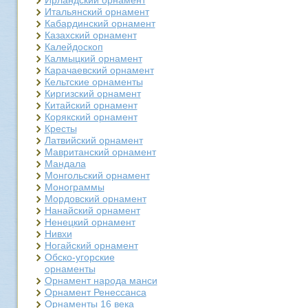
Итальянский орнамент
Кабардинский орнамент
Казахский орнамент
Калейдоскоп
Калмыцкий орнамент
Карачаевский орнамент
Кельтские орнаменты
Киргизский орнамент
Китайский орнамент
Корякский орнамент
Кресты
Латвийский орнамент
Мавританский орнамент
Мандала
Монгольский орнамент
Монограммы
Мордовский орнамент
Нанайский орнамент
Ненецкий орнамент
Нивхи
Ногайский орнамент
Обско-угорские
орнаменты
Орнамент народа манси
Орнамент Ренессанса
Орнаменты 16 века