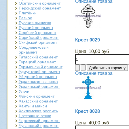
Описание товара
Осетинский орнамент
Персидский орнамент
Плетёнки
Разное
Русская вышивка
Русский орнамент
Сербский орнамент
Сирийский орнамент
Крест 0029
Скифский орнамент
Средневековый
Цена:
10,00 руб
орнамент
Татарский орнамент
Турецкий орнамент
Туркменский орнамент
Удмуртский орнамент
Описание товара
Уйгурский орнамент
Украинская вышивка
Украинский орнамент
Ульчи
Финский орнамент
Хакасский орнамент
Ханты и манси
Хохломская роспись
Крест 0028
Цветочные венки
Черкесский орнамент
Цена:
40,00 руб
Чувашский орнамент