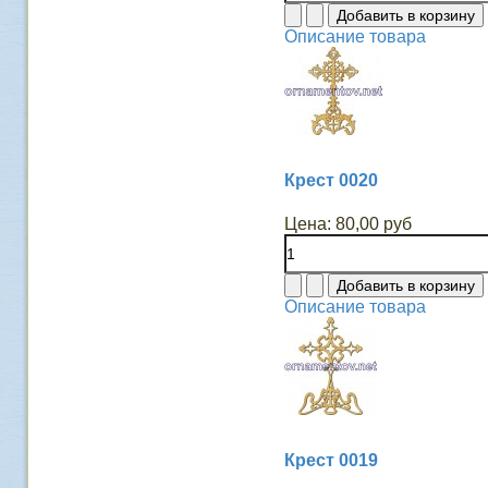
Описание товара
Крест 0020
Цена:
80,00 руб
Описание товара
Крест 0019