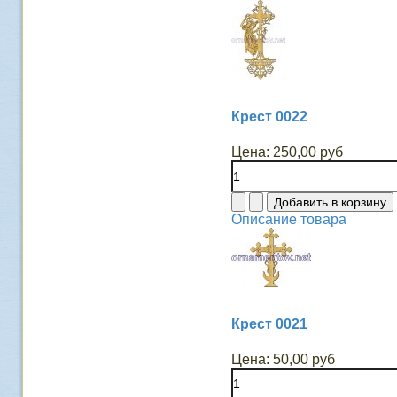
Крест 0022
Цена:
250,00 руб
Описание товара
Крест 0021
Цена:
50,00 руб