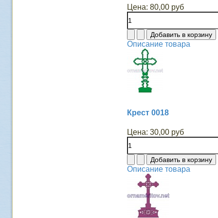
Цена:
80,00 руб
Описание товара
Крест 0018
Цена:
30,00 руб
Описание товара