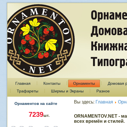
Главная
Контакты
Орнаменты
Домовая 
Трафареты
Ширмы и Экраны
Разное
Вы здесь:
Главная
Орн
Орнаментов на сайте
7239
шт.
ORNAMENTOV.NET - ма
всех времён и стилей.