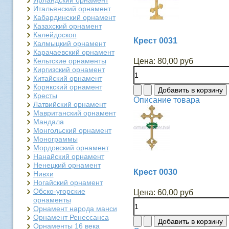
Итальянский орнамент
Кабардинский орнамент
Казахский орнамент
Калейдоскоп
Крест 0031
Калмыцкий орнамент
Карачаевский орнамент
Кельтские орнаменты
Цена:
80,00 руб
Киргизский орнамент
Китайский орнамент
Корякский орнамент
Кресты
Описание товара
Латвийский орнамент
Мавританский орнамент
Мандала
Монгольский орнамент
Монограммы
Мордовский орнамент
Нанайский орнамент
Ненецкий орнамент
Крест 0030
Нивхи
Ногайский орнамент
Обско-угорские
Цена:
60,00 руб
орнаменты
Орнамент народа манси
Орнамент Ренессанса
Орнаменты 16 века