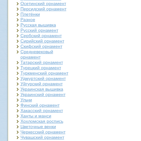
Осетинский орнамент
Персидский орнамент
Плетёнки
Разное
Русская вышивка
Русский орнамент
Сербский орнамент
Сирийский орнамент
Скифский орнамент
Средневековый
орнамент
Татарский орнамент
Турецкий орнамент
Туркменский орнамент
Удмуртский орнамент
Уйгурский орнамент
Украинская вышивка
Украинский орнамент
Ульчи
Финский орнамент
Хакасский орнамент
Ханты и манси
Хохломская роспись
Цветочные венки
Черкесский орнамент
Чувашский орнамент