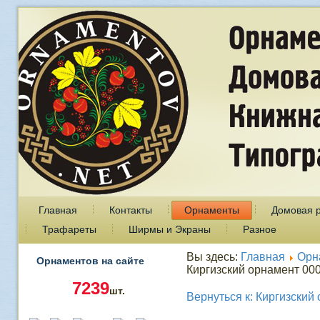
Главная
Контакты
Орнаменты
Домовая 
Трафареты
Ширмы и Экраны
Разное
Вы здесь:
Главная
Орн
Орнаментов на сайте
Киргизский орнамент 00
7239
шт.
Вернуться к: Киргизский