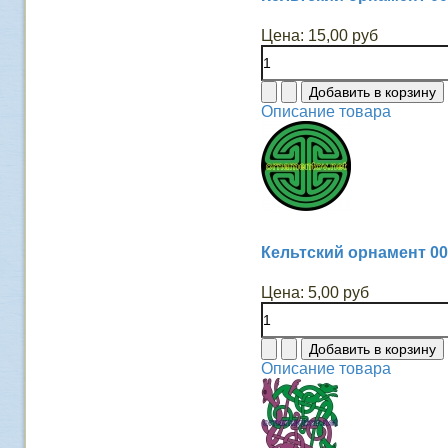
Цена:
15,00 руб
Описание товара
Кельтский орнамент 00
Цена:
5,00 руб
Описание товара