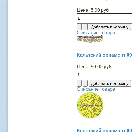
Цена:
5,00 руб
Описание товара
Кельтский орнамент 00
Цена:
50,00 руб
Описание товара
Кельтский орнамент 00