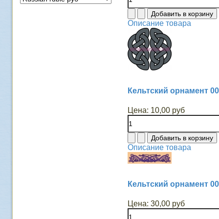
Описание товара
Кельтский орнамент 00
Цена:
10,00 руб
Описание товара
Кельтский орнамент 00
Цена:
30,00 руб