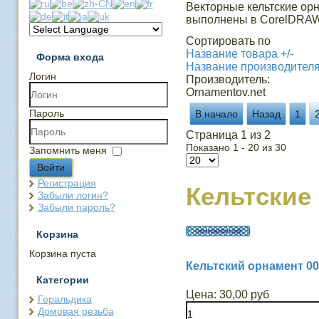
Векторные кельтские ор
выполнены в CorelDRAW
Сортировать по
Название товара +/-
Форма входа
Название производител
Логин
Производитель:
Ornamentov.net
Пароль
В начало
Назад
1
Страница 1 из 2
Показано 1 - 20 из 30
Запомнить меня
Войти
Регистрация
Кельтские
Забыли логин?
Забыли пароль?
Корзина
Корзина пуста
Кельтский орнамент 00
Категории
Цена:
30,00 руб
Геральдика
Домовая резьба