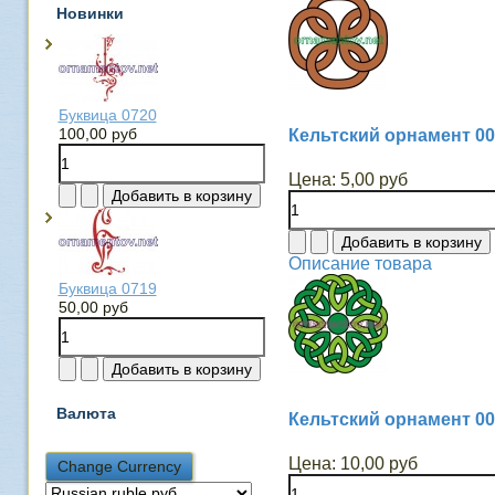
Новинки
Буквица 0720
100,00 руб
Кельтский орнамент 00
Цена:
5,00 руб
Описание товара
Буквица 0719
50,00 руб
Валюта
Кельтский орнамент 00
Цена:
10,00 руб