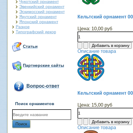
Чукотский орнамент
Эвенкийский орнамент
Эскимосский орнамент
Якутский орнамент
Кельтский орнамент 00
Японский орнамент
Разное
Цена:
10,00 руб
Типографский декор
Статьи
Описание товара
Партнерские сайты
Вопрос-ответ
Кельтский орнамент 00
Поиск орнаментов
Цена:
15,00 руб
Описание товара