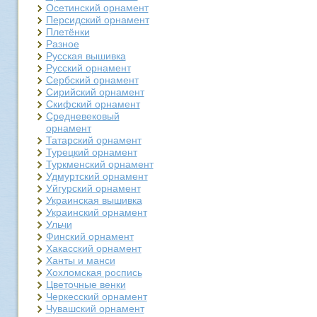
Осетинский орнамент
Персидский орнамент
Плетёнки
Разное
Русская вышивка
Русский орнамент
Сербский орнамент
Сирийский орнамент
Скифский орнамент
Средневековый
орнамент
Татарский орнамент
Турецкий орнамент
Туркменский орнамент
Удмуртский орнамент
Уйгурский орнамент
Украинская вышивка
Украинский орнамент
Ульчи
Финский орнамент
Хакасский орнамент
Ханты и манси
Хохломская роспись
Цветочные венки
Черкесский орнамент
Чувашский орнамент