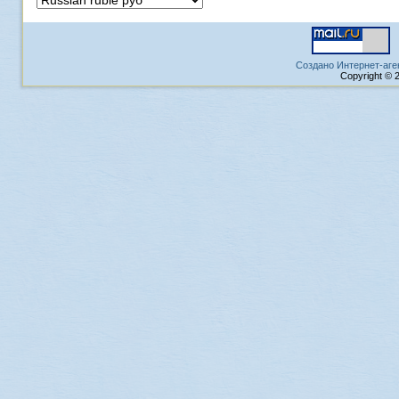
Создано Интернет-аге
Copyright © 2