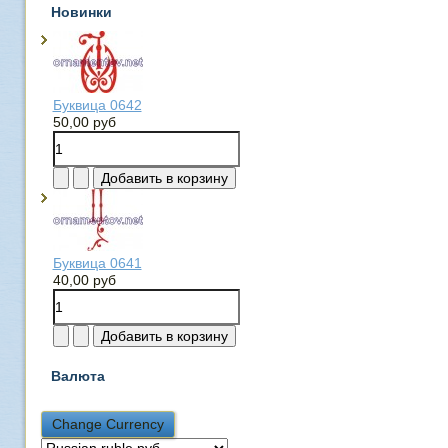
Новинки
Буквица 0642
50,00 руб
Буквица 0641
40,00 руб
Валюта