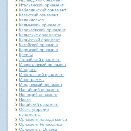
Итальянский орнамент
Кабардинский орнамент
Казахский орнамент
Калейдоскоп
Калмыцкий орнамент
Карачаевский орнамент
Кельтские орнаменты
Киргизский орнамент
Китайский орнамент
Корякский орнамент
Кресты
Латвийский орнамент
Мавританский орнамент
Мандала
Монгольский орнамент
Монограммы
Мордовский орнамент
Нанайский орнамент
Ненецкий орнамент
Нивхи
Ногайский орнамент
Обско-угорские
орнаменты
Орнамент народа манси
Орнамент Ренессанса
Орнаменты 16 века