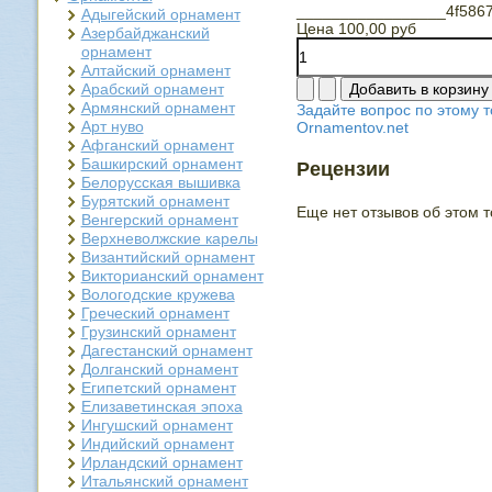
_________________4f5867
Адыгейский орнамент
Цена
100,00 руб
Азербайджанский
орнамент
Алтайский орнамент
Арабский орнамент
Армянский орнамент
Задайте вопрос по этому т
Арт нуво
Ornamentov.net
Афганский орнамент
Башкирский орнамент
Рецензии
Белорусская вышивка
Бурятский орнамент
Еще нет отзывов об этом т
Венгерский орнамент
Верхневолжские карелы
Византийский орнамент
Викторианский орнамент
Вологодские кружева
Греческий орнамент
Грузинский орнамент
Дагестанский орнамент
Долганский орнамент
Египетский орнамент
Елизаветинская эпоха
Ингушский орнамент
Индийский орнамент
Ирландский орнамент
Итальянский орнамент