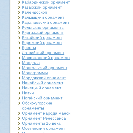
Кабардинский орнамент
Казахский орнамент
Калейдоскоп
Калмыцкий орнамент
Карачаевский орнамент
Кельтские орнаменты
Киргизский орнамент
Китайский орнамент
Корякский орнамент
Кресты
Латвийский орнамент
Мавританский орнамент
Мандала
Монгольский орнамент
Монограммы
Мордовский орнамент
Нанайский орнамент
Ненецкий орнамент
Нивхи
Ногайский орнамент
Обско-угорские
орнаменты
Орнамент народа манси
Орнамент Ренессанса
Орнаменты 16 века
Осетинский орнамент