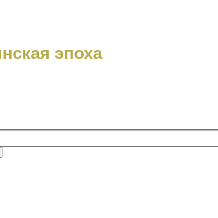
нская эпоха