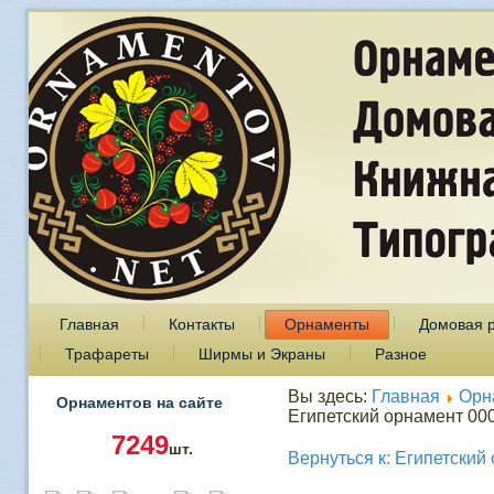
Главная
Контакты
Орнаменты
Домовая 
Трафареты
Ширмы и Экраны
Разное
Вы здесь:
Главная
Орн
Орнаментов на сайте
Египетский орнамент 00
7249
шт.
Вернуться к: Египетский