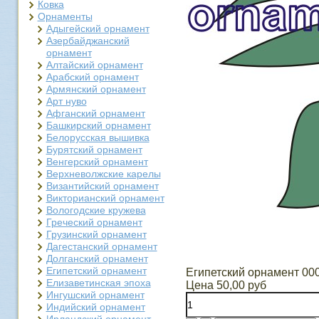
Ковка
Орнаменты
Адыгейский орнамент
Азербайджанский
орнамент
Алтайский орнамент
Арабский орнамент
Армянский орнамент
Арт нуво
Афганский орнамент
Башкирский орнамент
Белорусская вышивка
Бурятский орнамент
Венгерский орнамент
Верхневолжские карелы
Византийский орнамент
Викторианский орнамент
Вологодские кружева
Греческий орнамент
Грузинский орнамент
Дагестанский орнамент
Долганский орнамент
Египетский орнамент
Египетский орнамент 00
Елизаветинская эпоха
Цена
50,00 руб
Ингушский орнамент
Индийский орнамент
Ирландский орнамент