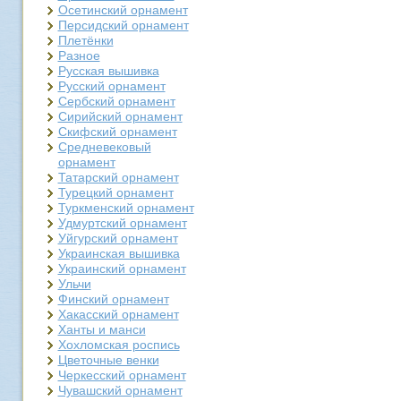
Осетинский орнамент
Персидский орнамент
Плетёнки
Разное
Русская вышивка
Русский орнамент
Сербский орнамент
Сирийский орнамент
Скифский орнамент
Средневековый
орнамент
Татарский орнамент
Турецкий орнамент
Туркменский орнамент
Удмуртский орнамент
Уйгурский орнамент
Украинская вышивка
Украинский орнамент
Ульчи
Финский орнамент
Хакасский орнамент
Ханты и манси
Хохломская роспись
Цветочные венки
Черкесский орнамент
Чувашский орнамент