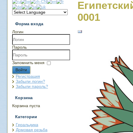
Египетски
0001
Форма входа
Логин
Пароль
Запомнить меня
Войти
Регистрация
Забыли логин?
Забыли пароль?
Корзина
Корзина пуста
Категории
Геральдика
Домовая резьба