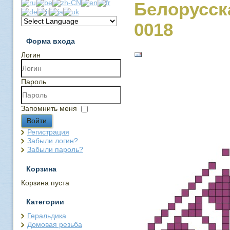
Белорусск
0018
Форма входа
Логин
Пароль
Запомнить меня
Войти
Регистрация
Забыли логин?
Забыли пароль?
Корзина
Корзина пуста
Категории
Геральдика
Домовая резьба