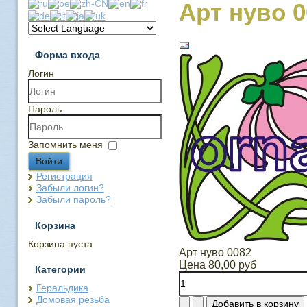
Арт нуво 0
Форма входа
Логин
Пароль
Запомнить меня
Войти
Регистрация
Забыли логин?
Забыли пароль?
Корзина
Корзина пуста
Арт нуво 0082
Цена
80,00 руб
Категории
Геральдика
Домовая резьба