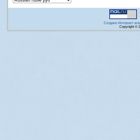
Создано Интернет-аге
Copyright © 2