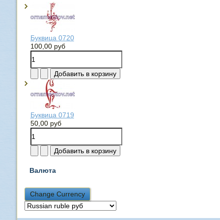
Буквица 0720
100,00 руб
Буквица 0719
50,00 руб
Валюта