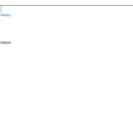
овару
оваре.