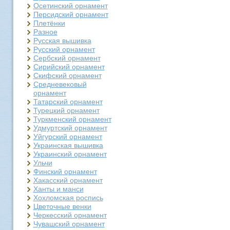
Осетинский орнамент
Персидский орнамент
Плетёнки
Разное
Русская вышивка
Русский орнамент
Сербский орнамент
Сирийский орнамент
Скифский орнамент
Средневековый
орнамент
Татарский орнамент
Турецкий орнамент
Туркменский орнамент
Удмуртский орнамент
Уйгурский орнамент
Украинская вышивка
Украинский орнамент
Ульчи
Финский орнамент
Хакасский орнамент
Ханты и манси
Хохломская роспись
Цветочные венки
Черкесский орнамент
Чувашский орнамент