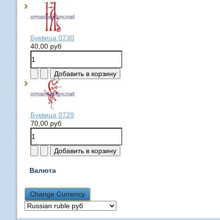
Буквица 0730
40,00 руб
Буквица 0729
70,00 руб
Валюта