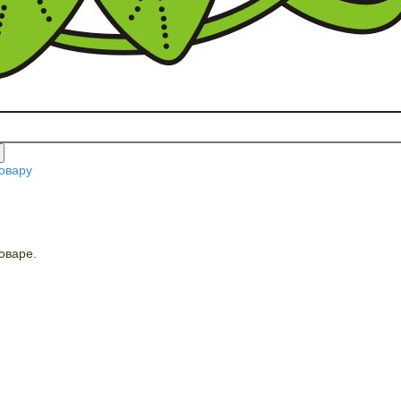
овару
оваре.