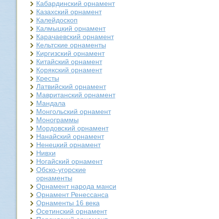
Кабардинский орнамент
Казахский орнамент
Калейдоскоп
Калмыцкий орнамент
Карачаевский орнамент
Кельтские орнаменты
Киргизский орнамент
Китайский орнамент
Корякский орнамент
Кресты
Латвийский орнамент
Мавританский орнамент
Мандала
Монгольский орнамент
Монограммы
Мордовский орнамент
Нанайский орнамент
Ненецкий орнамент
Нивхи
Ногайский орнамент
Обско-угорские
орнаменты
Орнамент народа манси
Орнамент Ренессанса
Орнаменты 16 века
Осетинский орнамент