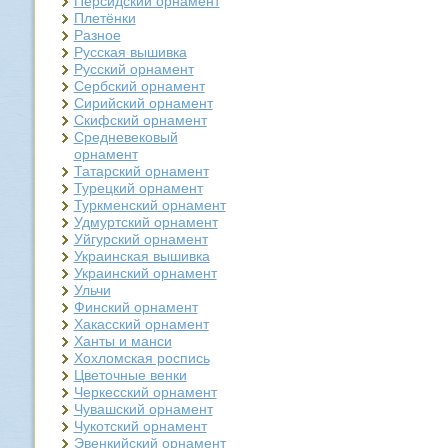
Персидский орнамент
Плетёнки
Разное
Русская вышивка
Русский орнамент
Сербский орнамент
Сирийский орнамент
Скифский орнамент
Средневековый
орнамент
Татарский орнамент
Турецкий орнамент
Туркменский орнамент
Удмуртский орнамент
Уйгурский орнамент
Украинская вышивка
Украинский орнамент
Ульчи
Финский орнамент
Хакасский орнамент
Ханты и манси
Хохломская роспись
Цветочные венки
Черкесский орнамент
Чувашский орнамент
Чукотский орнамент
Эвенкийский орнамент