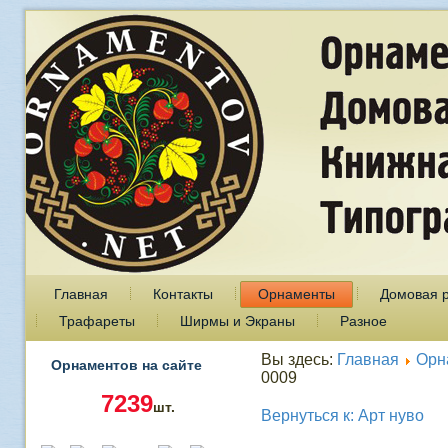
Главная
Контакты
Орнаменты
Домовая 
Трафареты
Ширмы и Экраны
Разное
Вы здесь:
Главная
Орн
Орнаментов на сайте
0009
7239
шт.
Вернуться к: Арт нуво