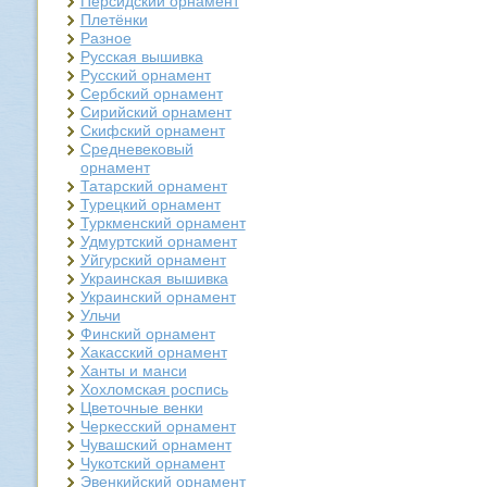
Персидский орнамент
Плетёнки
Разное
Русская вышивка
Русский орнамент
Сербский орнамент
Сирийский орнамент
Скифский орнамент
Средневековый
орнамент
Татарский орнамент
Турецкий орнамент
Туркменский орнамент
Удмуртский орнамент
Уйгурский орнамент
Украинская вышивка
Украинский орнамент
Ульчи
Финский орнамент
Хакасский орнамент
Ханты и манси
Хохломская роспись
Цветочные венки
Черкесский орнамент
Чувашский орнамент
Чукотский орнамент
Эвенкийский орнамент