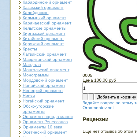
Кабардинский орнамент
Казахский орнамент
Калейдоскоп
Калмыцкий орнамент
Карачаевский орнамент
Кельтские орнаменты
Киргизский орнамент
Китайский орнамент
Корякский орнамент
Кресты
Латвийский орнамент
Мавританский орнамент
Мандала
Монгольский орнамент
Монограммы
0005
Мордовский орнамент
Цена
100,00 руб
Нанайский орнамент
Ненецкий орнамент
Нивхи
Ногайский орнамент
Задайте вопрос по этому т
Обско-угорские
Ornamentov.net
орнаменты
Орнамент народа манси
Рецензии
Орнамент Ренессанса
Орнаменты 16 века
Еще нет отзывов об этом т
Осетинский орнамент