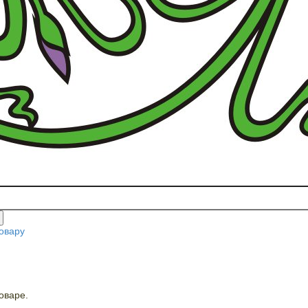
овару
оваре.