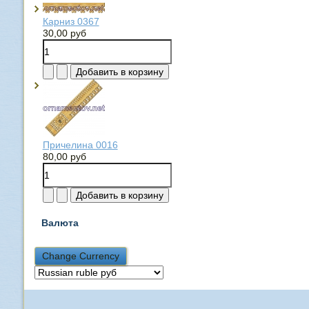
Карниз 0367
30,00 руб
Причелина 0016
80,00 руб
Валюта