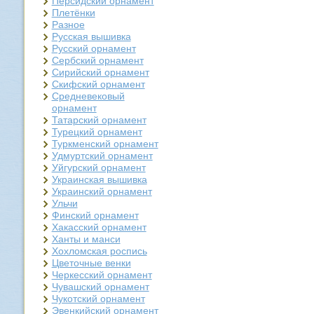
Персидский орнамент
Плетёнки
Разное
Русская вышивка
Русский орнамент
Сербский орнамент
Сирийский орнамент
Скифский орнамент
Средневековый
орнамент
Татарский орнамент
Турецкий орнамент
Туркменский орнамент
Удмуртский орнамент
Уйгурский орнамент
Украинская вышивка
Украинский орнамент
Ульчи
Финский орнамент
Хакасский орнамент
Ханты и манси
Хохломская роспись
Цветочные венки
Черкесский орнамент
Чувашский орнамент
Чукотский орнамент
Эвенкийский орнамент