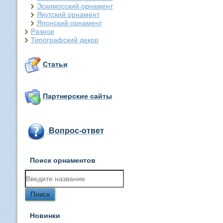
Эскимосский орнамент
Якутский орнамент
Японский орнамент
Разное
Типографский декор
Статьи
Партнерские сайты
Вопрос-ответ
Поиск орнаментов
Новинки