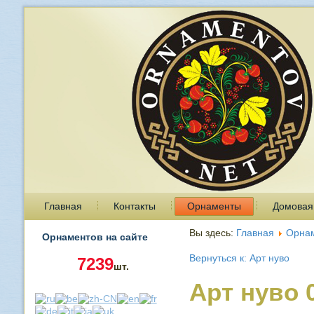
Главная
Контакты
Орнаменты
Домовая
Вы здесь:
Главная
Орна
Орнаментов на сайте
Вернуться к: Арт нуво
7239
шт.
Арт нуво 