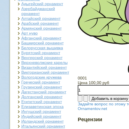
Адыгейский орнамент
Азербайджанский
орнамент
Алтайский орнамент
Арабский орнамент
Армянский орнамент
Арт нуво
Афганский орнамент
Башкирский орнамент
Белорусская вышивка
Бурятский орнамент
Венгерский орнамент
Верхневолжские карелы
Византийский орнамент
Викторианский орнамент
Вологодские кружева
0001
Греческий орнамент
Цена
100,00 руб
Грузинский орнамент
Дагестанский орнамент
Долганский орнамент
Египетский орнамент
Задайте вопрос по этому т
Елизаветинская эпоха
Ornamentov.net
Ингушский орнамент
Индийский орнамент
Рецензии
Ирландский орнамент
Итальянский орнамент