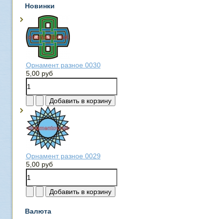
Новинки
Орнамент разное 0030
5,00 руб
Орнамент разное 0029
5,00 руб
Валюта