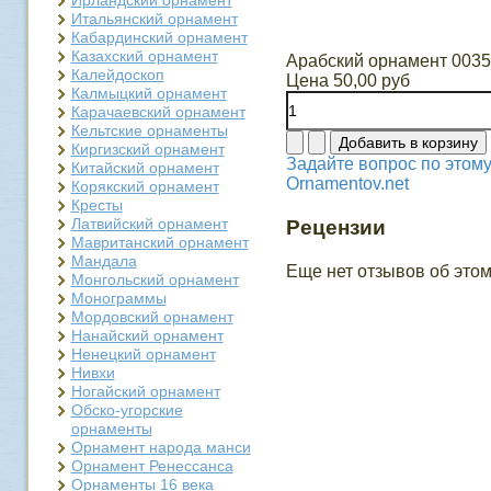
Итальянский орнамент
Кабардинский орнамент
Казахский орнамент
Арабский орнамент 0035
Калейдоскоп
Цена
50,00 руб
Калмыцкий орнамент
Карачаевский орнамент
Кельтские орнаменты
Киргизский орнамент
Задайте вопрос по этому
Китайский орнамент
Ornamentov.net
Корякский орнамент
Кресты
Латвийский орнамент
Рецензии
Мавританский орнамент
Мандала
Еще нет отзывов об этом
Монгольский орнамент
Монограммы
Мордовский орнамент
Нанайский орнамент
Ненецкий орнамент
Нивхи
Ногайский орнамент
Обско-угорские
орнаменты
Орнамент народа манси
Орнамент Ренессанса
Орнаменты 16 века