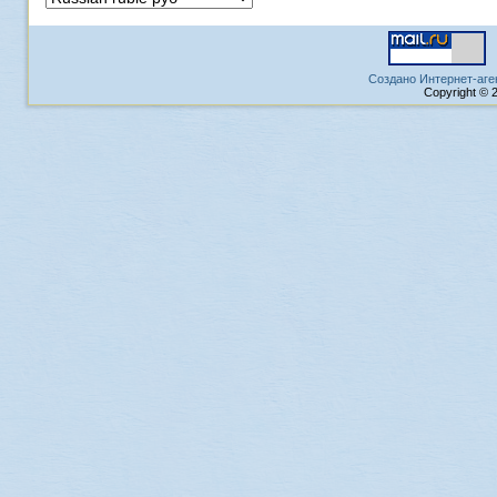
Создано Интернет-аге
Copyright © 2