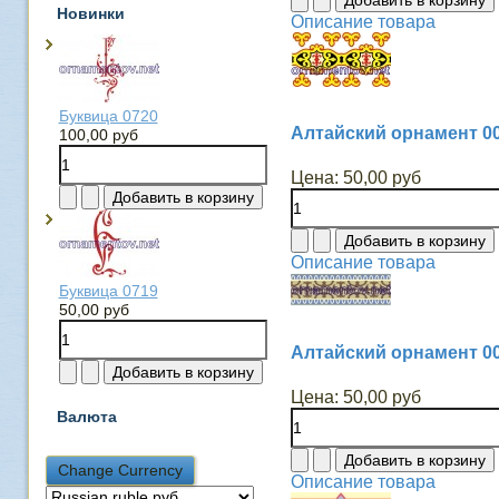
Новинки
Описание товара
Буквица 0720
Алтайский орнамент 0
100,00 руб
Цена:
50,00 руб
Описание товара
Буквица 0719
50,00 руб
Алтайский орнамент 0
Цена:
50,00 руб
Валюта
Описание товара