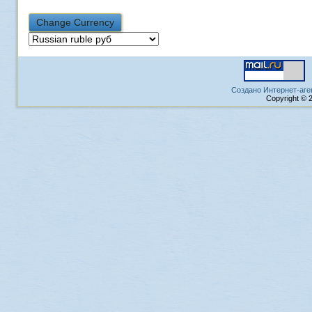
Создано Интернет-аге
Copyright © 2