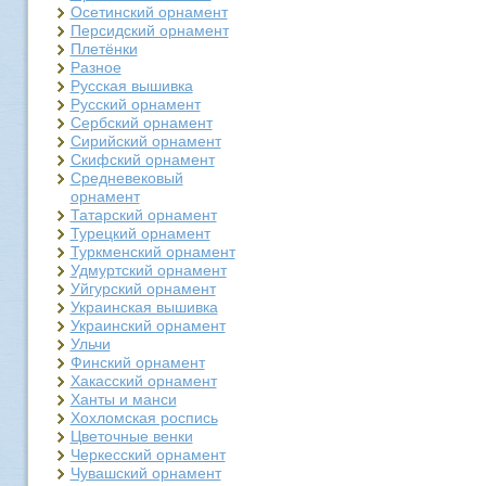
Осетинский орнамент
Персидский орнамент
Плетёнки
Разное
Русская вышивка
Русский орнамент
Сербский орнамент
Сирийский орнамент
Скифский орнамент
Средневековый
орнамент
Татарский орнамент
Турецкий орнамент
Туркменский орнамент
Удмуртский орнамент
Уйгурский орнамент
Украинская вышивка
Украинский орнамент
Ульчи
Финский орнамент
Хакасский орнамент
Ханты и манси
Хохломская роспись
Цветочные венки
Черкесский орнамент
Чувашский орнамент