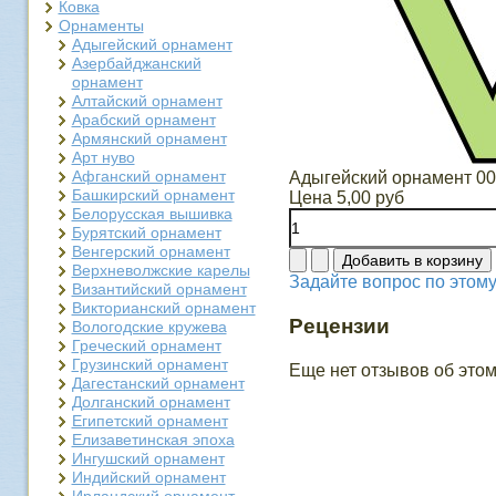
Ковка
Орнаменты
Адыгейский орнамент
Азербайджанский
орнамент
Алтайский орнамент
Арабский орнамент
Армянский орнамент
Арт нуво
Афганский орнамент
Адыгейский орнамент 0
Башкирский орнамент
Цена
5,00 руб
Белорусская вышивка
Бурятский орнамент
Венгерский орнамент
Верхневолжские карелы
Задайте вопрос по этому
Византийский орнамент
Викторианский орнамент
Рецензии
Вологодские кружева
Греческий орнамент
Грузинский орнамент
Еще нет отзывов об этом
Дагестанский орнамент
Долганский орнамент
Египетский орнамент
Елизаветинская эпоха
Ингушский орнамент
Индийский орнамент
Ирландский орнамент